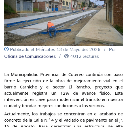
icon
Publicado el Miércoles 13 de Mayo del 2026
/ Por
Oficina de Comunicaciones
/
4012 lecturas
​La Municipalidad Provincial de Cutervo continúa con paso 
firme la ejecución de la obra de mejoramiento vial en el 
barrio Carniche y el sector El Rancho, proyecto que 
actualmente registra un 12% de avance físico. Esta 
intervención es clave para modernizar el tránsito en nuestra 
ciudad y brindar mejores condiciones a los vecinos.
​Actualmente, los trabajos se concentran en el acabado de 
concreto de la Calle N.° 4 y el vaciado de pavimento en el Jr. 
15 de Agosto. Para garantizar una estructura de alta 