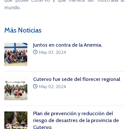
que posee Cutervo y que merece ser mostrada al
mundo.
Más Noticias
Juntos en contra de la Anemia.
icon
May 03, 2024
Cutervo fue sede del florecer regional
icon
May 02, 2024
Plan de prevención y reducción del
riesgo de desastres de la provincia de
Cutervo.