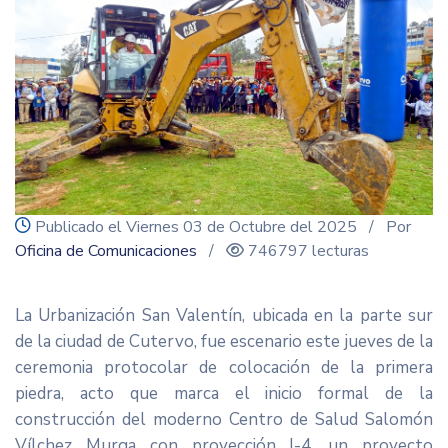
icon
Publicado el Viernes 03 de Octubre del 2025
/ Por
Oficina de Comunicaciones
/
746797 lecturas
La Urbanización San Valentín, ubicada en la parte sur
de la ciudad de Cutervo, fue escenario este jueves de la
ceremonia protocolar de colocación de la primera
piedra, acto que marca el inicio formal de la
construcción del moderno Centro de Salud Salomón
Vílchez Murga con proyección I-4, un proyecto