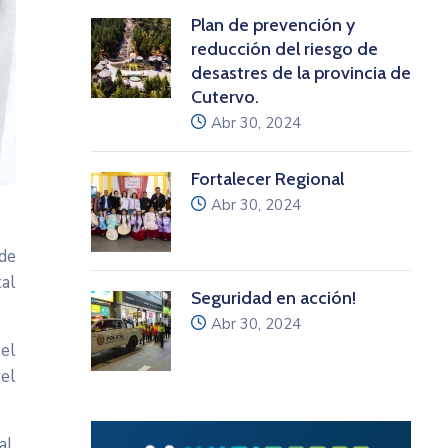
Plan de prevención y
reducción del riesgo de
desastres de la provincia de
Cutervo.
icon
Abr 30, 2024
Fortalecer Regional
icon
Abr 30, 2024
 de
tal
Seguridad en acción!
icon
Abr 30, 2024
el
vel
al,