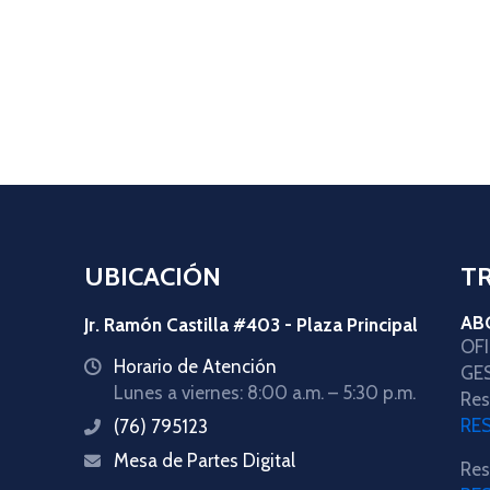
UBICACIÓN
T
AB
Jr. Ramón Castilla #403 - Plaza Principal
OF
Horario de Atención
icon
GE
Lunes a viernes: 8:00 a.m. – 5:30 p.m.
Res
RE
(76) 795123
icon
Mesa de Partes Digital
icon
Res