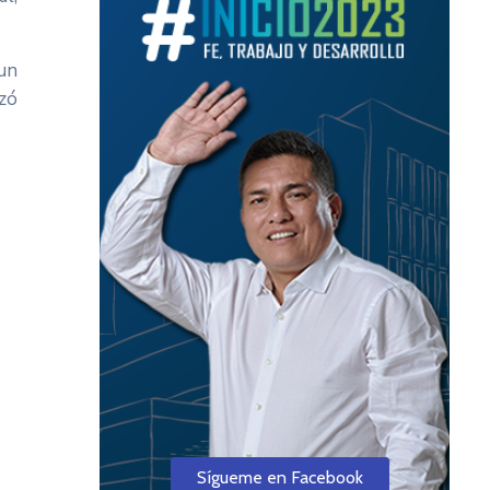
 un
izó
Sígueme en Facebook