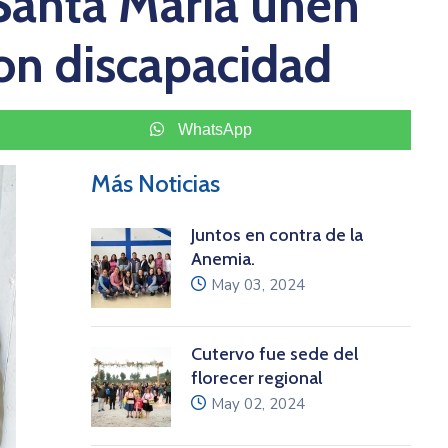
 Santa María unen
con discapacidad
WhatsApp
Más Noticias
Juntos en contra de la
Anemia.
icon
May 03, 2024
Cutervo fue sede del
florecer regional
icon
May 02, 2024